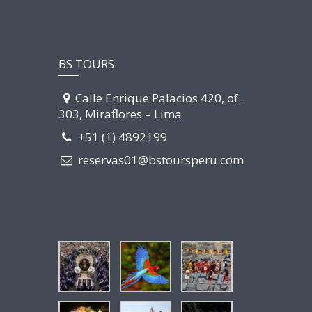
BS TOURS
Calle Enrique Palacios 420, of.
303, Miraflores – Lima
+51 (1) 4892199
reservas01@bstoursperu.com